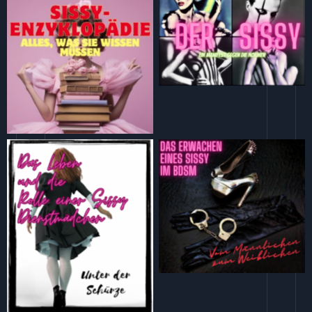
Der Sissy: Ein Manifest gegen die
Normen
Sissy-Enzyklopädie: Alles, was
Sie wissen müssen
Vom Männlichen zum Weiblichen
Das Erwachen eines Sissy im
Unter der Schürze – Das Leben
BDSM
und die Rolle einer Sissy
Dienstmädchen