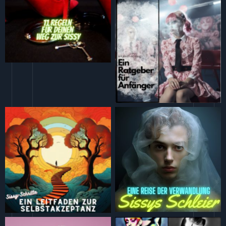
11 Regeln für Deinen Weg zur
Sissy
Die Sissy-Schule Ein Ratgeber für
Anfänger
Sissys Schleier Eine Reise der
Sissy-Schritte Ein Leitfaden zur
Verwandlung
Selbstakzeptanz